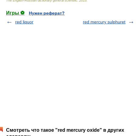
The English-Russian dictionary general scientific
.
2015
.
Игры ⚽
Нужен реферат?
red liquor
red mercury sulphuret
Смотреть что такое "red mercury oxide" в других