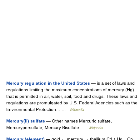
Mercury regulation in the United States
— is a set of laws and
regulations limiting the maximum concentrations of mercury (Hg)
that is permitted in air, water, soil, food and drugs. These laws and
regulations are promulgated by U.S. Federal Agencies such as the
Environmental Protection… …
Wikipedia
Mercury(II) sulfate
— Other names Mercuric sulfate,
Mercurypersulfate, Mercury Bisulfate …
Wikipedia
Mercury (element)
— gold ← mercury → thallium Cd ↑ Hg ↓ Cn …