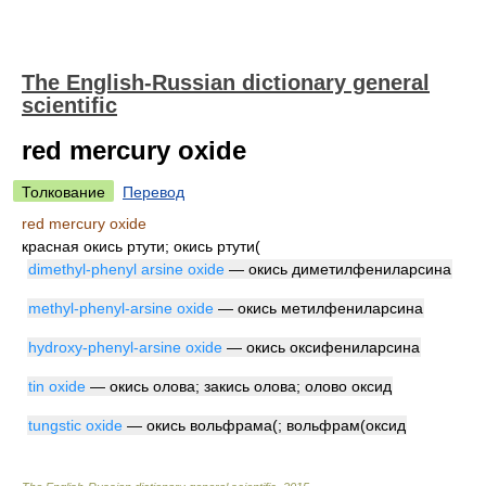
The English-Russian dictionary general
scientific
red mercury oxide
Толкование
Перевод
red mercury oxide
красная окись ртути; окись ртути(
dimethyl-phenyl arsine oxide
— окись диметилфениларсина
methyl-phenyl-arsine oxide
— окись метилфениларсина
hydroxy-phenyl-arsine oxide
— окись оксифениларсина
tin oxide
— окись олова; закись олова; олово оксид
tungstic oxide
— окись вольфрама(; вольфрам(оксид