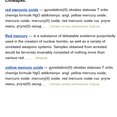
словарях:
red mercuric oxide
— gyvsidabrio(II) oksidas statusas T sritis
chemija formulė HgO atitikmenys: angl. yellow mercury oxide;
mercuric oxide; mercury(II) oxide; red mercuric oxide rus. ртути
окись; ртути(II) оксид …
Chemijos terminų aiškinamasis žodynas
Red mercury
— is a substance of debatable existence purportedly
used in the creation of nuclear bombs, as well as a variety of
unrelated weapons systems. Samples obtained from arrested
would be terrorists invariably consisted of nothing more than
various red… …
Wikipedia
yellow mercury oxide
— gyvsidabrio(II) oksidas statusas T sritis
chemija formulė HgO atitikmenys: angl. yellow mercury oxide;
mercuric oxide; mercury(II) oxide; red mercuric oxide rus. ртути
окись; ртути(II) оксид …
Chemijos terminų aiškinamasis žodynas