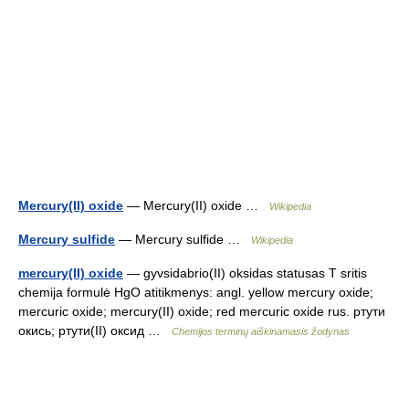
Mercury(II) oxide
— Mercury(II) oxide …
Wikipedia
Mercury sulfide
— Mercury sulfide …
Wikipedia
mercury(II) oxide
— gyvsidabrio(II) oksidas statusas T sritis
chemija formulė HgO atitikmenys: angl. yellow mercury oxide;
mercuric oxide; mercury(II) oxide; red mercuric oxide rus. ртути
окись; ртути(II) оксид …
Chemijos terminų aiškinamasis žodynas