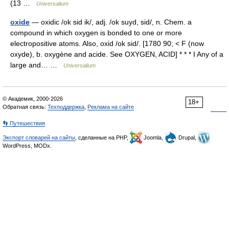
(13 …
Universalium
oxide
— oxidic /ok sid ik/, adj. /ok suyd, sid/, n. Chem. a
compound in which oxygen is bonded to one or more
electropositive atoms. Also, oxid /ok sid/. [1780 90; < F (now
oxyde), b. oxygène and acide. See OXYGEN, ACID] * * * I Any of a
large and… …
Universalium
© Академик, 2000-2026
18+
Обратная связь:
Техподдержка
,
Реклама на сайте
👣 Путешествия
Экспорт словарей на сайты
, сделанные на PHP,
Joomla,
Drupal,
WordPress, MODx.